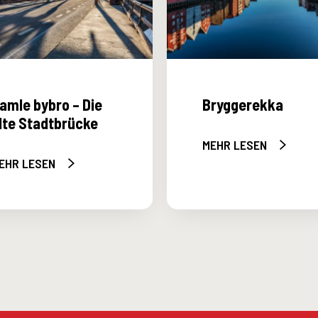
e
r
e
k
k
amle bybro – Die
Bryggerekka
a
lte Stadtbrücke
MEHR LESEN
EHR LESEN