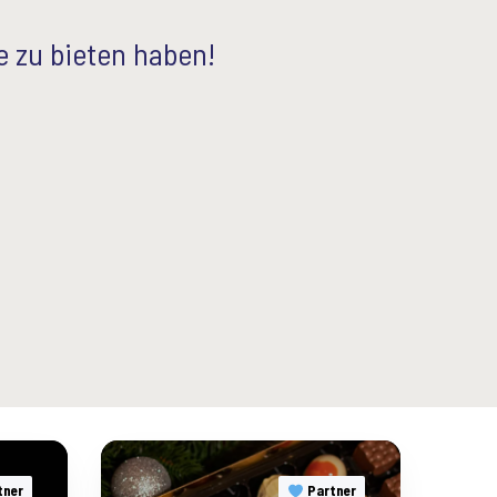
e zu bieten haben!
C
h
tner
Partner