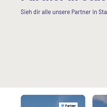
Sieh dir alle unsere Partner in S
A
D
B
a
Partner