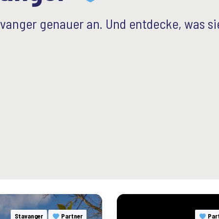
tavanger genauer an. Und entdecke, was si
T
o
Stavanger
Partner
Par